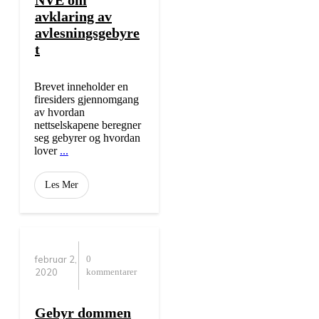
NVE om
avklaring av
avlesningsgebyre
t
Brevet inneholder en
firesiders gjennomgang
av hvordan
nettselskapene beregner
seg gebyrer og hvordan
lover
...
Les Mer
februar 2,
0
2020
kommentarer
Gebyr dommen