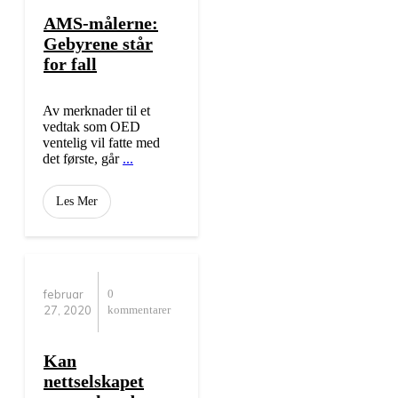
AMS-målerne:
Gebyrene står
for fall
Av merknader til et
vedtak som OED
ventelig vil fatte med
det første, går
...
Les Mer
februar
0
27, 2020
kommentarer
Kan
nettselskapet