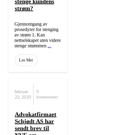
stenge kundens
strøm?
Gjennomgang av
prosedyrer for stenging
av strøm 1. Kan
nettselskapet uten videre
stenge strømmen
...
Les Mer
februar
0
22, 2020
kommentarer
Advokatfirmaet
Schjødt AS har
sendt brev til