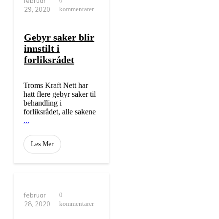
februar
0
29, 2020
kommentarer
Gebyr saker blir
innstilt i
forliksrådet
Troms Kraft Nett har
hatt flere gebyr saker til
behandling i
forliksrådet, alle sakene
...
Les Mer
februar
0
28, 2020
kommentarer